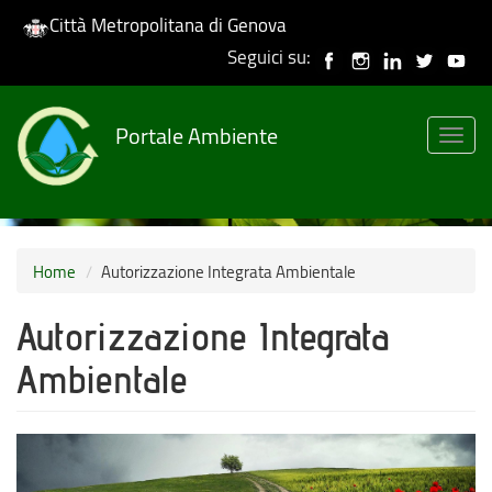
Città Metropolitana di Genova
Seguici su:
Salta
al
Portale Ambiente
contenuto
Togg
principale
navig
Home
Autorizzazione Integrata Ambientale
Autorizzazione Integrata
Ambientale