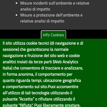
Misure incidenti sull'ambiente e relative
analisi di impatto
Misure a protezione dell'ambiente e
relative analisi di impatto
Info Cookies
Il sito utilizza cookie tecnici (di navigazione e di
Copyright © 2017 Città metropolitana di Genova | CF:
sessione) che garantiscono la normale
80007350103
navigazione e fruizione del sito web e cookie
Il Portale è gestito dal Servizio Sistemi Informativi e Sviluppo Economico,
analitici inviati da terze parti (Web Analytics
GenovaMetropoli
Italia) che consentono di tracciare e analizzare,
in forma anonima, il comportamento per
Tecnologie e Accessibilità
quanto riguarda tempi, ubicazione geografica
Privacy
e comportamento sul sito.Puoi acconsentire
all’utilizzo di tali tecnologie utilizzando il
Note Legali
pulsante “Accetta” o rifiutare utilizzando il
Contatti per il sito Web
pulsante "Rifiuta". Puoi liberamente prestare,