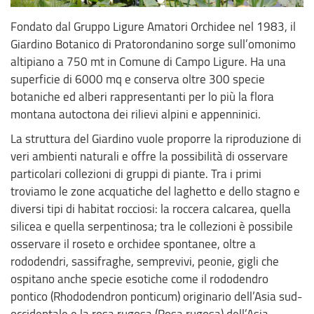
Fondato dal Gruppo Ligure Amatori Orchidee nel 1983, il
Giardino Botanico di Pratorondanino sorge sull’omonimo
altipiano a 750 mt in Comune di Campo Ligure. Ha una
superficie di 6000 mq e conserva oltre 300 specie
botaniche ed alberi rappresentanti per lo più la flora
montana autoctona dei rilievi alpini e appenninici.
La struttura del Giardino vuole proporre la riproduzione di
veri ambienti naturali e offre la possibilità di osservare
particolari collezioni di gruppi di piante. Tra i primi
troviamo le zone acquatiche del laghetto e dello stagno e
diversi tipi di habitat rocciosi: la roccera calcarea, quella
silicea e quella serpentinosa; tra le collezioni è possibile
osservare il roseto e orchidee spontanee, oltre a
rododendri, sassifraghe, semprevivi, peonie, gigli che
ospitano anche specie esotiche come il rododendro
pontico (Rhododendron ponticum) originario dell’Asia sud-
occidentale e la rosa rugosa (Rosa rugosa) dell’Asia