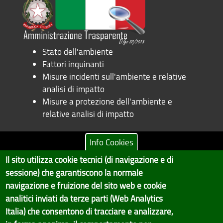
Stato dell'ambiente
Fattori inquinanti
Misure incidenti sull'ambiente e relative
analisi di impatto
Misure a protezione dell'ambiente e
relative analisi di impatto
Info Cookies
Il sito utilizza cookie tecnici (di navigazione e di
Copyright © 2017 Città metropolitana di Genova | CF:
sessione) che garantiscono la normale
80007350103
navigazione e fruizione del sito web e cookie
Il Portale è gestito dal Servizio Sistemi Informativi e Sviluppo Economico,
analitici inviati da terze parti (Web Analytics
GenovaMetropoli
Italia) che consentono di tracciare e analizzare,