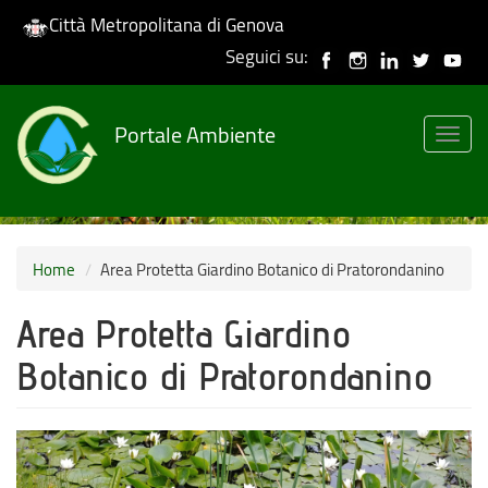
Città Metropolitana di Genova
Seguici su:
Salta
al
Portale Ambiente
contenuto
Togg
principale
navig
Home
Area Protetta Giardino Botanico di Pratorondanino
Area Protetta Giardino
Botanico di Pratorondanino