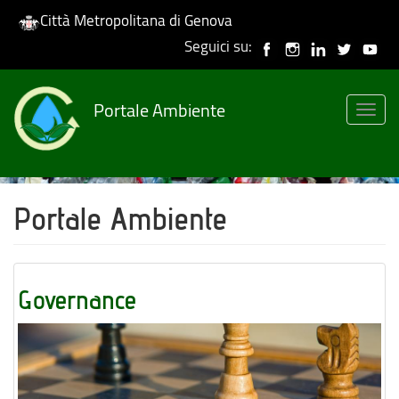
Città Metropolitana di Genova
Seguici su:
Salta
al
Portale Ambiente
contenuto
Togg
principale
navig
Portale Ambiente
Governance