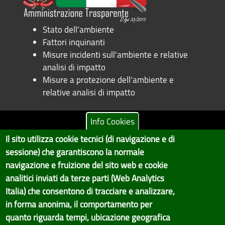
Stato dell'ambiente
Fattori inquinanti
Misure incidenti sull'ambiente e relative
analisi di impatto
Misure a protezione dell'ambiente e
relative analisi di impatto
Info Cookies
Il sito utilizza cookie tecnici (di navigazione e di
Copyright © 2017 Città metropolitana di Genova | CF:
sessione) che garantiscono la normale
80007350103
navigazione e fruizione del sito web e cookie
Il Portale è gestito dal Servizio Sistemi Informativi e Sviluppo Economico,
analitici inviati da terze parti (Web Analytics
GenovaMetropoli
Italia) che consentono di tracciare e analizzare,
in forma anonima, il comportamento per
Tecnologie e Accessibilità
quanto riguarda tempi, ubicazione geografica