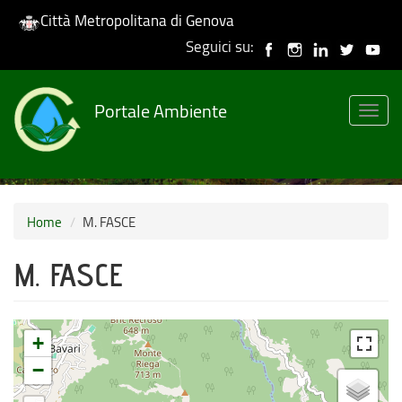
Città Metropolitana di Genova
Seguici su:
Salta
al
Portale Ambiente
contenuto
Togg
principale
navig
Home
M. FASCE
M. FASCE
+
−