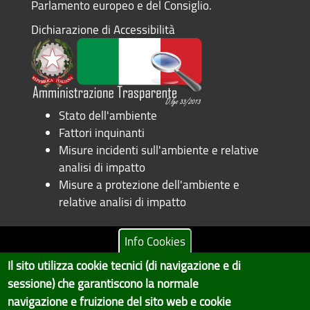
Parlamento europeo e del Consiglio.
Dichiarazione di Accessibilità
Stato dell'ambiente
Fattori inquinanti
Misure incidenti sull'ambiente e relative
analisi di impatto
Misure a protezione dell'ambiente e
relative analisi di impatto
Info Cookies
Il sito utilizza cookie tecnici (di navigazione e di
Copyright © 2017 Città metropolitana di Genova | CF:
sessione) che garantiscono la normale
80007350103
navigazione e fruizione del sito web e cookie
Il Portale è gestito dal Servizio Sistemi Informativi e Sviluppo Economico,