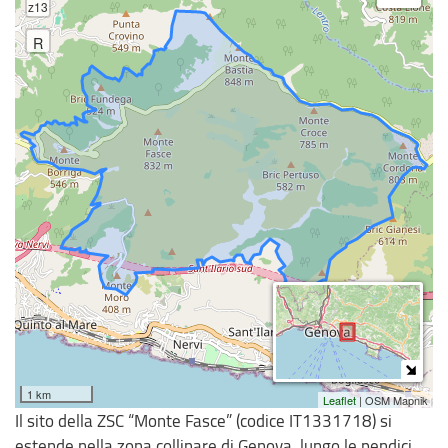
z13
R
1 km
Leaflet
| OSM Mapnik
Il sito della ZSC “Monte Fasce” (codice IT1331718) si
estende nella zona collinare di Genova, lungo le pendici