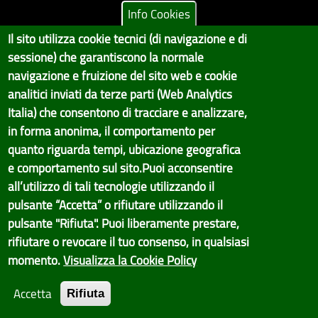
Info Cookies
Il sito utilizza cookie tecnici (di navigazione e di
Copyright © 2017 Città metropolitana di Genova | CF:
sessione) che garantiscono la normale
80007350103
navigazione e fruizione del sito web e cookie
Il Portale è gestito dal Servizio Sistemi Informativi e Sviluppo Economico,
analitici inviati da terze parti (Web Analytics
GenovaMetropoli
Italia) che consentono di tracciare e analizzare,
in forma anonima, il comportamento per
Tecnologie e Accessibilità
quanto riguarda tempi, ubicazione geografica
Privacy
e comportamento sul sito.Puoi acconsentire
all’utilizzo di tali tecnologie utilizzando il
Note Legali
pulsante “Accetta” o rifiutare utilizzando il
Contatti per il sito Web
pulsante "Rifiuta". Puoi liberamente prestare,
rifiutare o revocare il tuo consenso, in qualsiasi
Statistiche
momento.
Visualizza la Cookie Policy
Area Riservata
Accetta
Rifiuta