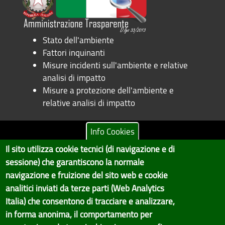
Stato dell'ambiente
Fattori inquinanti
Misure incidenti sull'ambiente e relative
analisi di impatto
Misure a protezione dell'ambiente e
relative analisi di impatto
Info Cookies
Il sito utilizza cookie tecnici (di navigazione e di
Copyright © 2017 Città metropolitana di Genova | CF:
sessione) che garantiscono la normale
80007350103
navigazione e fruizione del sito web e cookie
Il Portale è gestito dal Servizio Sistemi Informativi e Sviluppo Economico,
analitici inviati da terze parti (Web Analytics
GenovaMetropoli
Italia) che consentono di tracciare e analizzare,
in forma anonima, il comportamento per
Tecnologie e Accessibilità