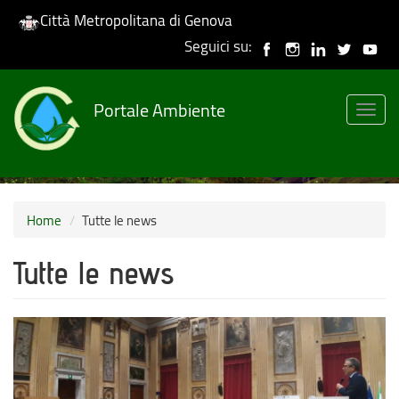
Città Metropolitana di Genova
Seguici su:
Skip
to
Portale Ambiente
main
Togg
content
navig
Home
Tutte le news
Tutte le news