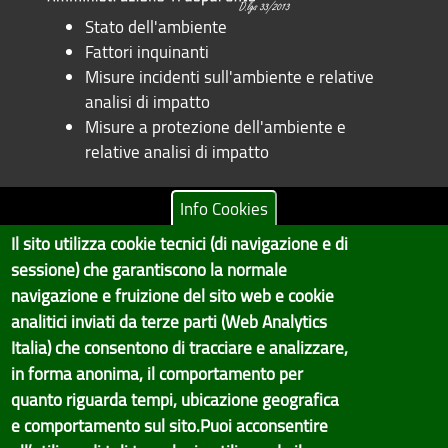
Stato dell'ambiente
Fattori inquinanti
Misure incidenti sull'ambiente e relative
analisi di impatto
Misure a protezione dell'ambiente e
relative analisi di impatto
Info Cookies
Il sito utilizza cookie tecnici (di navigazione e di
Copyright © 2017 Città metropolitana di Genova | CF:
sessione) che garantiscono la normale
80007350103
navigazione e fruizione del sito web e cookie
Il Portale è gestito dal Servizio Sistemi Informativi e Sviluppo Economico,
analitici inviati da terze parti (Web Analytics
GenovaMetropoli
Italia) che consentono di tracciare e analizzare,
in forma anonima, il comportamento per
Tecnologie e Accessibilità
quanto riguarda tempi, ubicazione geografica
Privacy
e comportamento sul sito.Puoi acconsentire