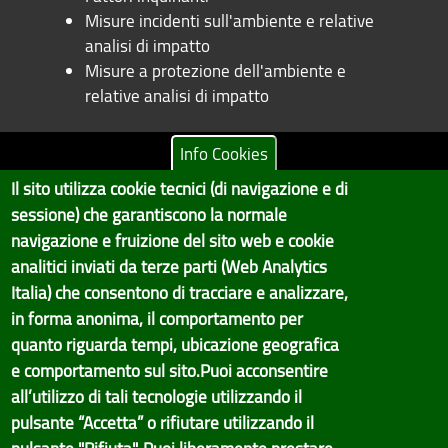
Misure incidenti sull'ambiente e relative
analisi di impatto
Misure a protezione dell'ambiente e
relative analisi di impatto
Info Cookies
Il sito utilizza cookie tecnici (di navigazione e di
Copyright © 2017 Città metropolitana di Genova | CF:
sessione) che garantiscono la normale
80007350103
navigazione e fruizione del sito web e cookie
Il Portale è gestito dal Servizio Sistemi Informativi e Sviluppo Economico,
analitici inviati da terze parti (Web Analytics
GenovaMetropoli
Italia) che consentono di tracciare e analizzare,
in forma anonima, il comportamento per
Tecnologie e Accessibilità
quanto riguarda tempi, ubicazione geografica
Privacy
e comportamento sul sito.Puoi acconsentire
all’utilizzo di tali tecnologie utilizzando il
Note Legali
pulsante “Accetta” o rifiutare utilizzando il
Contatti per il sito Web