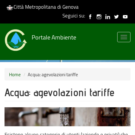
Città Metropolitana di Genova
Seguici su:
Skip
to
Portale Ambiente
main
Togg
content
navig
Home
Acqua: agevolazioni tariffe
Acqua: agevolazioni tariffe
Esistono alcune categorie di utenti (aziende o privati) che