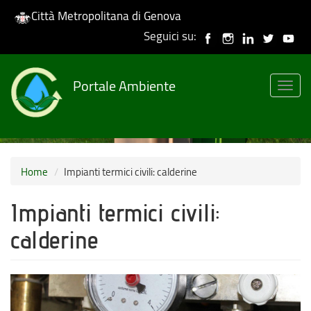
Città Metropolitana di Genova
Seguici su:
Skip
to
Portale Ambiente
main
Togg
content
navig
Home
Impianti termici civili: calderine
Impianti termici civili:
calderine