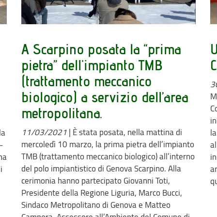
A Scarpino posata la “prima
U
pietra” dell'impianto TMB
C
(trattamento meccanico
3
biologico) a servizio dell’area
M
C
metropolitana.
i
11/03/2021
|
È stata posata, nella mattina di
la
l
mercoledì 10 marzo, la prima pietra dell’impianto
-
al
TMB (trattamento meccanico biologico) all’interno
ha
i
del polo impiantistico di Genova Scarpino. Alla
i
a
cerimonia hanno partecipato Giovanni Toti,
q
Presidente della Regione Liguria, Marco Bucci,
Sindaco Metropolitano di Genova e Matteo
Campora, Assessore all’Ambiente del Comune di