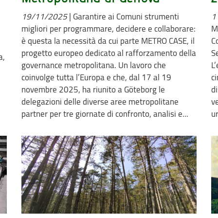
19/11/2025
|
Garantire ai Comuni strumenti
1
migliori per programmare, decidere e collaborare:
M
è questa la necessità da cui parte METRO CASE, il
Co
progetto europeo dedicato al rafforzamento della
S
a,
governance metropolitana. Un lavoro che
L’
e
coinvolge tutta l’Europa e che, dal 17 al 19
c
novembre 2025, ha riunito a Göteborg le
d
delegazioni delle diverse aree metropolitane
ve
partner per tre giornate di confronto, analisi e...
ur