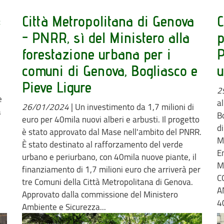
:
Città Metropolitana di Genova
C
- PNRR, sì del Ministero alla
p
forestazione urbana per i
P
comuni di Genova, Bogliasco e
u
Pieve Ligure
2
e
a
26/01/2024
|
Un investimento da 1,7 milioni di
a
B
euro per 40mila nuovi alberi e arbusti. Il progetto
d
è stato approvato dal Mase nell'ambito del PNRR.
M
È stato destinato al rafforzamento del verde
E
urbano e periurbano, con 40mila nuove piante, il
M
finanziamento di 1,7 milioni euro che arriverà per
C
tre Comuni della Città Metropolitana di Genova.
A
Approvato dalla commissione del Ministero
4
Ambiente e Sicurezza...