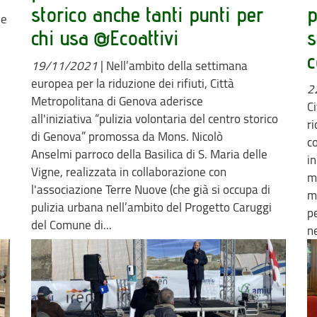
storico anche tanti punti per
p
 e
chi usa @Ecoattivi
s
c
19/11/2021
|
Nell’ambito della settimana
europea per la riduzione dei rifiuti, Città
2
Metropolitana di Genova aderisce
C
all'iniziativa “pulizia volontaria del centro storico
r
di Genova” promossa da Mons. Nicolò
c
Anselmi parroco della Basilica di S. Maria delle
in
Vigne, realizzata in collaborazione con
m
l'associazione Terre Nuove (che già si occupa di
m
pulizia urbana nell’ambito del Progetto Caruggi
p
del Comune di...
n