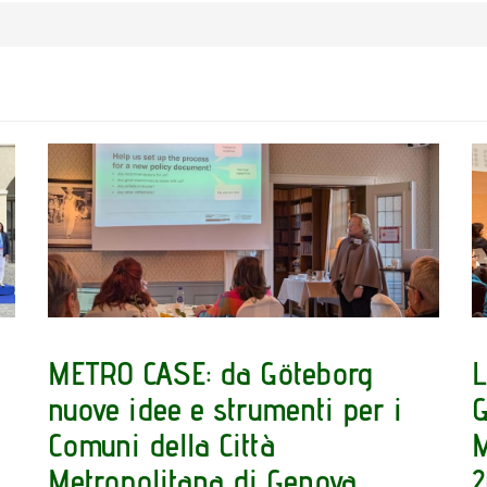
METRO CASE: da Göteborg
L
nuove idee e strumenti per i
G
Comuni della Città
M
Metropolitana di Genova
2