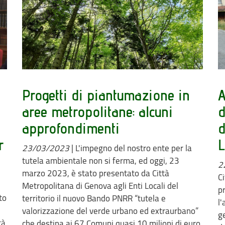
Progetti di piantumazione in
A
aree metropolitane: alcuni
d
approfondimenti
d
r
L
23/03/2023
|
L'impegno del nostro ente per la
tutela ambientale non si ferma, ed oggi, 23
2
marzo 2023, è stato presentato da Città
C
Metropolitana di Genova agli Enti Locali del
p
to
territorio il nuovo Bando PNRR “tutela e
l
valorizzazione del verde urbano ed extraurbano”
ge
tà
che destina ai 67 Comuni quasi 10 milioni di euro