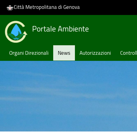
Città Metropolitana di Genova
Skip
Portale Ambiente
to
main
content
Organi Direzionali
News
Autorizzazioni
Controll