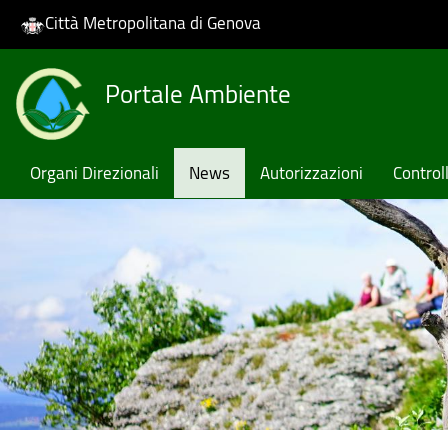
Città Metropolitana di Genova
Skip
Portale Ambiente
to
main
content
Organi Direzionali
News
Autorizzazioni
Controll