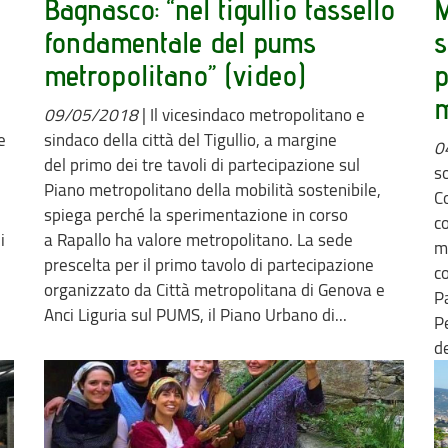
Bagnasco: “nel tigullio tassello
M
fondamentale del pums
s
metropolitano” (video)
p
09/05/2018
|
Il vicesindaco metropolitano e
e
sindaco della città del Tigullio, a margine
0
del primo dei tre tavoli di partecipazione sul
so
Piano metropolitano della mobilità sostenibile,
C
spiega perché la sperimentazione in corso
co
i
a Rapallo ha valore metropolitano. La sede
m
prescelta per il primo tavolo di partecipazione
co
organizzato da Città metropolitana di Genova e
P
Anci Liguria sul PUMS, il Piano Urbano di...
Pe
d