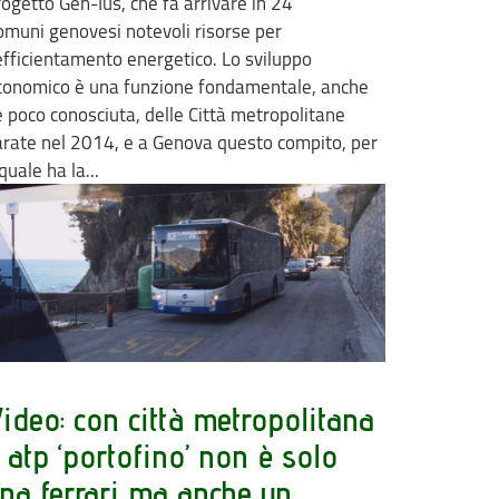
rogetto Gen-Ius, che fa arrivare in 24
omuni genovesi notevoli risorse per
'efficientamento energetico. Lo sviluppo
conomico è una funzione fondamentale, anche
e poco conosciuta, delle Città metropolitane
arate nel 2014, e a Genova questo compito, per
 quale ha la...
ideo: con città metropolitana
 atp ‘portofino’ non è solo
na ferrari ma anche un