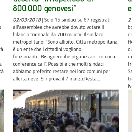
800.000 genovesi”
e
02/03/2018
|
Solo 15 sindaci su 67 registrati
2
o
all'assemblea che avrebbe dovuto votare il
b
bilancio triennale da 700 milioni. Il sindaco
e
metropolitano: "Sono allibito. Città metropolitana
H
rà
è un ente che i cittadini vogliono
du
funzionante. Bisognerebbe organizzarci con una
m
a
conference call". Possibile che molti sindaci
fr
tà
abbiamo preferito restare nei loro comuni per
S
allerta neve. Si riprova il 7 marzo.Resta...
t
Iv