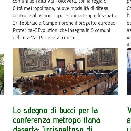
comuni dell'alta Val Polcevera, con la regia di
p
Città metropolitana, nuove modalità di difesa
C
contro le alluvioni. Dopo la prima tappa di sabato
l
24 febbraio a Campomorone il progetto europeo
e
Proterina-3Évolution, che insegna in 5 comuni
s
dell'alta Val Polcevera, con la...
v
il
Lo sdegno di bucci per la
V
conferenza metropolitana
e
deserta: “irrispettoso di
u