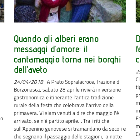
o
Quando gli alberi erano
D
o
messaggi d’amore: il
f
cantamaggio torna nei borghi
c
dell’aveto
2
Ci
24/04/2018
|
A Prato Sopralacroce, frazione di
ti
Borzonasca, sabato 28 aprile rivivrà in versione
pr
gastronomica e itinerante l'antica tradizione
m
rurale della festa che celebrava l'arrivo della
m
primavera. Vi siam venuti a dire che maggio l'è
to
F
arrivato, se n'è partito aprile… Tra i riti che
m
sull'Appenino genovese si tramandano da secoli e
Ca
che segnano il passaggio delle stagioni, la notte