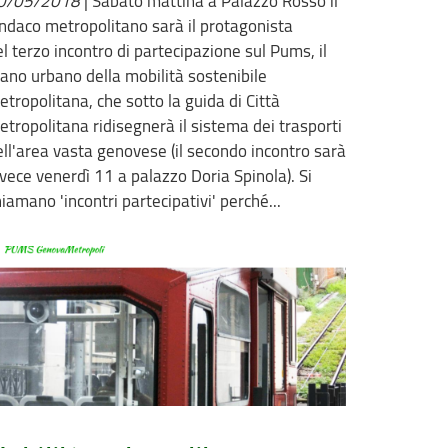
0/05/2018
|
Sabato mattina a Palazzo Rosso il
indaco metropolitano sarà il protagonista
l terzo incontro di partecipazione sul Pums, il
iano urbano della mobilità sostenibile
tropolitana, che sotto la guida di Città
etropolitana ridisegnerà il sistema dei trasporti
ell'area vasta genovese (il secondo incontro sarà
nvece venerdì 11 a palazzo Doria Spinola). Si
iamano 'incontri partecipativi' perché...