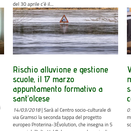
del 30 aprile c’è il...
Rischio alluvione e gestione
V
scuole, il 17 marzo
m
appuntamento formativo a
s
sant’olcese
c
i
14/03/2018
|
Sarà al Centro socio-culturale di
0
via Gramsci la seconda tappa del progetto
m
europeo Proterina-3Évolution, che insegna in 5
so