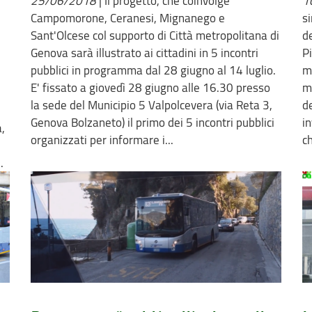
25/06/2018
|
Il progetto, che coinvolge
1
Campomorone, Ceranesi, Mignanego e
s
Sant'Olcese col supporto di Città metropolitana di
de
Genova sarà illustrato ai cittadini in 5 incontri
P
pubblici in programma dal 28 giugno al 14 luglio.
me
E' fissato a giovedì 28 giugno alle 16.30 presso
m
la sede del Municipio 5 Valpolcevera (via Reta 3,
d
Genova Bolzaneto) il primo dei 5 incontri pubblici
i
,
organizzati per informare i...
ch
.