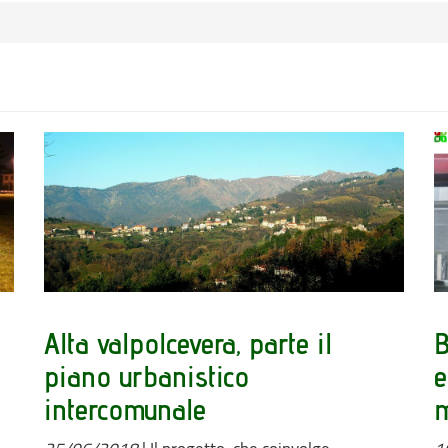
Alta valpolcevera, parte il
B
piano urbanistico
e
intercomunale
m