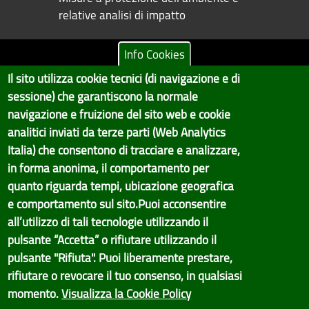
relative analisi di impatto
Info Cookies
Il sito utilizza cookie tecnici (di navigazione e di
Copyright © 2017 Città metropolitana di Genova | CF:
sessione) che garantiscono la normale
80007350103
navigazione e fruizione del sito web e cookie
Il Portale è gestito dal Servizio Sistemi Informativi e Sviluppo Economico,
analitici inviati da terze parti (Web Analytics
GenovaMetropoli
Italia) che consentono di tracciare e analizzare,
in forma anonima, il comportamento per
Tecnologie e Accessibilità
quanto riguarda tempi, ubicazione geografica
Privacy
e comportamento sul sito.Puoi acconsentire
all’utilizzo di tali tecnologie utilizzando il
Note Legali
pulsante “Accetta” o rifiutare utilizzando il
Contatti per il sito Web
pulsante "Rifiuta". Puoi liberamente prestare,
rifiutare o revocare il tuo consenso, in qualsiasi
Statistiche
momento.
Visualizza la Cookie Policy