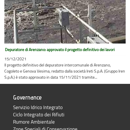
Depuratore di Arenzano: approvato il progetto definitivo dei lavori
15/12/2021
Il progetto definitivo del depuratore intercomunale di Arenzano,
Cogoleto e Genova Vesima, redatto dalla società Ireti S.p.A. (Gruppo Iren
S.p.A.) è stato approvato in data 15/11/2021 tramite...
Governance
Servizio Idrico Integrato
Ciclo Integrato dei Rifiuti
Rumore Ambientale
Zone Speciali di Conservazione