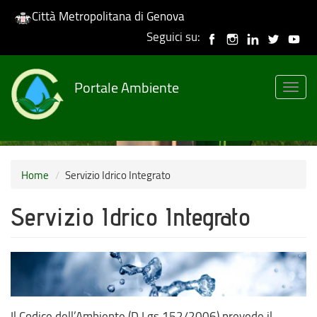
Città Metropolitana di Genova
Seguici su:
Skip
to
Portale Ambiente
main
Togg
content
navig
Home
Servizio Idrico Integrato
Servizio Idrico Integrato
Il Codice dell’Ambiente (D.Lgs.152/2006) prevede il