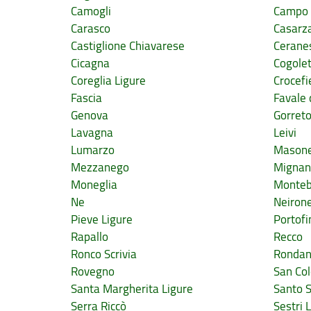
Camogli
Campo 
Carasco
Casarza
Castiglione Chiavarese
Cerane
Cicagna
Cogole
Coreglia Ligure
Crocefi
Fascia
Favale 
Genova
Gorret
Lavagna
Leivi
Lumarzo
Mason
Mezzanego
Migna
Moneglia
Monteb
Ne
Neiron
Pieve Ligure
Portofi
Rapallo
Recco
Ronco Scrivia
Rondan
Rovegno
San Co
Santa Margherita Ligure
Santo 
Serra Riccò
Sestri 