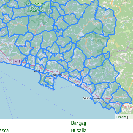
Leaflet
| O
o
Bargagli
asca
Busalla