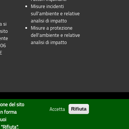
Misure incidenti
sull'ambiente e relative
analisi di impatto
a si
Misure a protezione
sito
dell'ambiente e relative
ente
analisi di impatto
106
UE
ione del sito
Accetta
Privacy
Note Legali
Rifiuta
 in forma
uoi
Statistiche
Area Riservata
"Rifiuta".