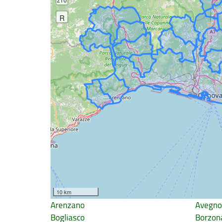
R
10 km
Arenzano
Avegn
Bogliasco
Borzon