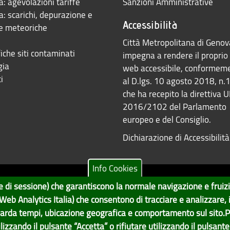
: agevolazioni tariffe
Sanzioni Amministrative
: scarichi, depurazione e
Accessibilità
e meteoriche
Città Metropolitana di Genov
iche siti contaminati
impegna a rendere il proprio 
gia
web accessibile, conformem
i
al D.lgs. 10 agosto 2018, n.
che ha recepito la direttiva 
2016/2102 del Parlamento
europeo e del Consiglio.
Dichiarazione di Accessibilità
Info Cookies
ne e di sessione) che garantiscono la normale navigazione e fruiz
Tecnologie e Accessibilità
va | CF: 80007350103
 (Web Analytics Italia) che consentono di tracciare e analizzare,
po Economico, GenovaMetropoli
arda tempi, ubicazione geografica e comportamento sul sito.P
Contatti per il sito Web
ilizzando il pulsante “Accetta” o rifiutare utilizzando il pulsante 