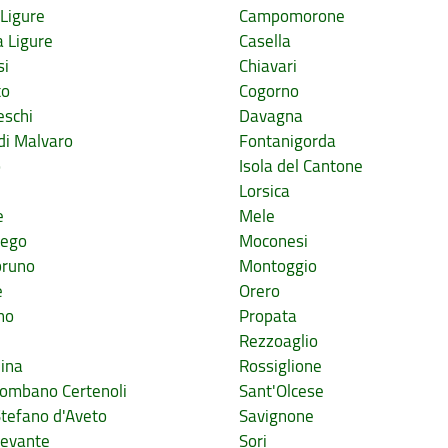
Ligure
Campomorone
 Ligure
Casella
si
Chiavari
to
Cogorno
eschi
Davagna
di Malvaro
Fontanigorda
o
Isola del Cantone
Lorsica
e
Mele
nego
Moconesi
runo
Montoggio
e
Orero
no
Propata
Rezzoaglio
ina
Rossiglione
lombano Certenoli
Sant'Olcese
Stefano d'Aveto
Savignone
Levante
Sori