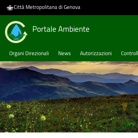
Città Metropolitana di Genova
Skip
Portale Ambiente
to
main
content
Organi Direzionali
News
Autorizzazioni
Controll