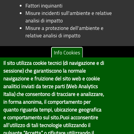
Fattori inquinanti
Misure incidenti sull'ambiente e relative
analisi di impatto
Misure a protezione dell'ambiente e
relative analisi di impatto
Info Cookies
Il sito utilizza cookie tecnici (di navigazione e di
Copyright © 2017 Città metropolitana di Genova | CF:
sessione) che garantiscono la normale
80007350103
navigazione e fruizione del sito web e cookie
Il Portale è gestito dal Servizio Sistemi Informativi e Sviluppo Economico,
analitici inviati da terze parti (Web Analytics
GenovaMetropoli
Italia) che consentono di tracciare e analizzare,
in forma anonima, il comportamento per
Tecnologie e Accessibilità
quanto riguarda tempi, ubicazione geografica
Privacy
e comportamento sul sito.Puoi acconsentire
all’utilizzo di tali tecnologie utilizzando il
Note Legali
pulsante “Accetta” o rifiutare utilizzando il