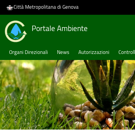
Città Metropolitana di Genova
Skip
Portale Ambiente
to
main
content
Organi Direzionali
News
Autorizzazioni
Controll