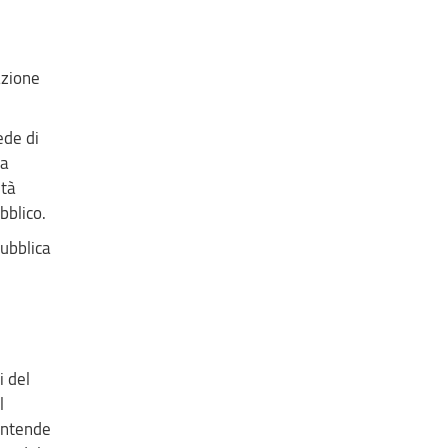
azione
ede di
la
ità
bblico.
Pubblica
i del
l
 intende