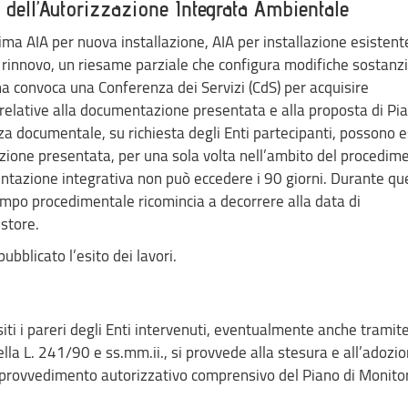
o dell’Autorizzazione Integrata Ambientale
Prima AIA per nuova installazione, AIA per installazione esistent
rinnovo, un riesame parziale che configura modifiche sostanzia
a convoca una Conferenza dei Servizi (CdS) per acquisire
 relative alla documentazione presentata e alla proposta di Pia
za documentale, su richiesta degli Enti partecipanti, possono 
zione presentata, per una sola volta nell’ambito del procedimen
tazione integrativa non può eccedere i 90 giorni. Durante qu
empo procedimentale ricomincia a decorrere alla data di
store.
ubblicato l’esito dei lavori.
siti i pareri degli Enti intervenuti, eventualmente anche tramit
 Della L. 241/90 e ss.mm.ii., si provvede alla stesura e all’adozi
l provvedimento autorizzativo comprensivo del Piano di Monito