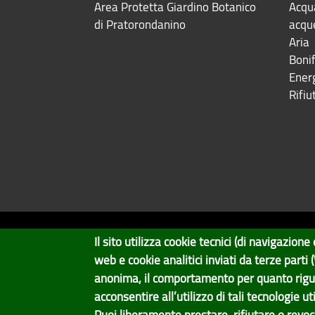
Area Protetta Giardino Botanico
Acqua
di Pratorondanino
acqu
Aria
Bonif
Ener
Rifiut
Il sito utilizza cookie tecnici (di navigazio
Copyright © 2017 Città metropolitana di Geno
web e cookie analitici inviati da terze parti
Il Portale è gestito dal Servizio Sistemi Informativi e Svilup
anonima, il comportamento per quanto rigu
acconsentire all’utilizzo di tali tecnologie ut
Puoi liberamente prestare, rifiutare o revo