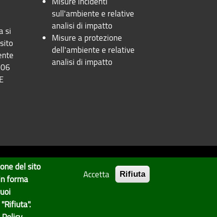
Misure incidenti
sull'ambiente e relative
analisi di impatto
a si
Misure a protezione
sito
dell'ambiente e relative
ente
analisi di impatto
106
UE
ione del sito
Accetta
Privacy
Note Legali
Rifiuta
 in forma
uoi
Statistiche
Area Riservata
"Rifiuta".
 Policy