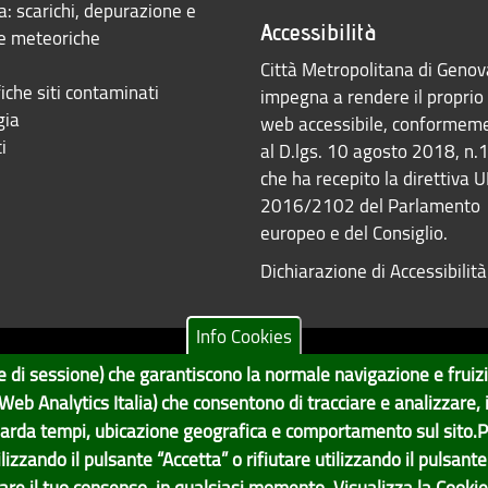
: scarichi, depurazione e
Accessibilità
e meteoriche
Città Metropolitana di Genov
iche siti contaminati
impegna a rendere il proprio 
gia
web accessibile, conformem
i
al D.lgs. 10 agosto 2018, n.
che ha recepito la direttiva 
2016/2102 del Parlamento
europeo e del Consiglio.
Dichiarazione di Accessibilità
Info Cookies
ne e di sessione) che garantiscono la normale navigazione e fruiz
Tecnologie e Accessibilità
va | CF: 80007350103
 (Web Analytics Italia) che consentono di tracciare e analizzare,
po Economico, GenovaMetropoli
arda tempi, ubicazione geografica e comportamento sul sito.P
Contatti per il sito Web
ilizzando il pulsante “Accetta” o rifiutare utilizzando il pulsante 
care il tuo consenso, in qualsiasi momento.
Visualizza la Cookie