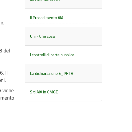
Il Procedimento AIA
 n.
Chi - Che cosa
53 del
I controlli di parte pubblica
. Il
La dichiarazione E_PRTR
ni.
A viene
Siti AIA in CMGE
dimento