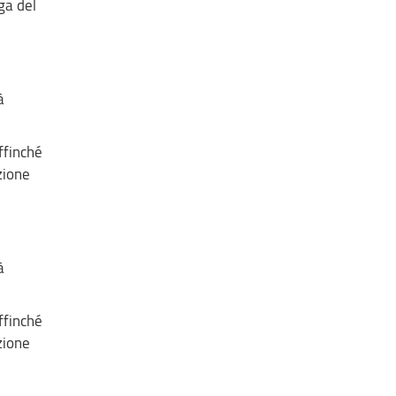
ga del
à
ffinché
zione
à
ffinché
zione