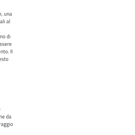
e, una
li al
no di
essere
to. Il
esto
e
one da
raggio