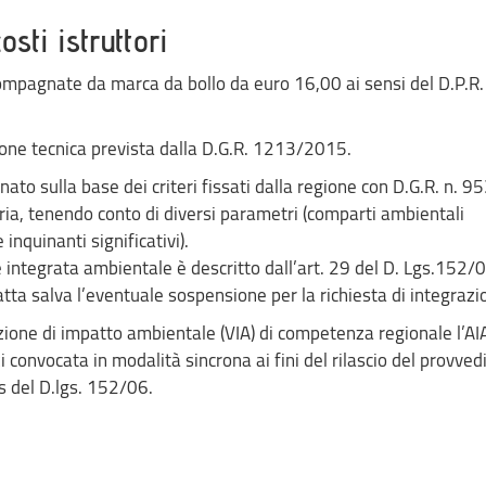
sti istruttori
mpagnate da marca da bollo da euro 16,00 ai sensi del D.P.R.
ione tecnica prevista dalla D.G.R. 1213/2015.
inato sulla base dei criteri fissati dalla regione con D.G.R. n. 9
ria, tenendo conto di diversi parametri (comparti ambientali
inquinanti significativi).
e integrata ambientale è descritto dall’art. 29 del D. Lgs.152/06
tta salva l’eventuale sospensione per la richiesta di integrazio
azione di impatto ambientale (VIA) di competenza regionale l’AI
i convocata in modalità sincrona ai fini del rilascio del provve
is del D.lgs. 152/06.