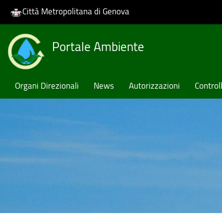
Città Metropolitana di Genova
Skip
Portale Ambiente
to
main
content
Organi Direzionali
News
Autorizzazioni
Controll