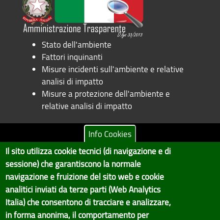
Stato dell'ambiente
Fattori inquinanti
Misure incidenti sull'ambiente e relative
analisi di impatto
Misure a protezione dell'ambiente e
relative analisi di impatto
Info Cookies
Il sito utilizza cookie tecnici (di navigazione e di
Copyright © 2017 Città metropolitana di Genova | CF:
sessione) che garantiscono la normale
80007350103
navigazione e fruizione del sito web e cookie
Il Portale è gestito dal Servizio Sistemi Informativi e Sviluppo Economico,
analitici inviati da terze parti (Web Analytics
GenovaMetropoli
Italia) che consentono di tracciare e analizzare,
in forma anonima, il comportamento per
Tecnologie e Accessibilità