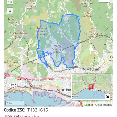
13
R
1 km
Leaflet
| OSM Mapnik
Codice ZSC:
IT1331615
Tipo ZSC:
terrestre