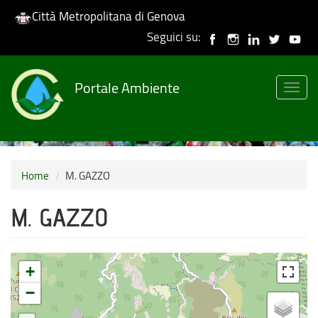
Città Metropolitana di Genova
Seguici su:
Skip
to
Portale Ambiente
main
Togg
content
navig
Home
M. GAZZO
M. GAZZO
+
−