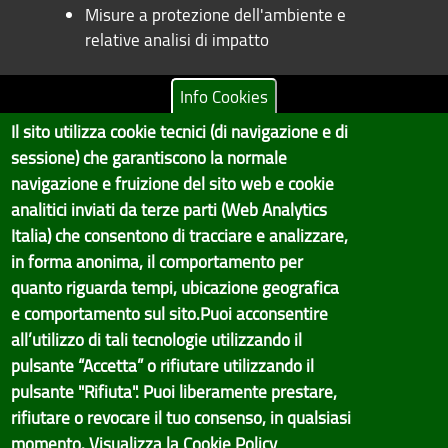
Misure a protezione dell'ambiente e
relative analisi di impatto
Info Cookies
Il sito utilizza cookie tecnici (di navigazione e di
Copyright © 2017 Città metropolitana di Genova | CF:
sessione) che garantiscono la normale
80007350103
navigazione e fruizione del sito web e cookie
Il Portale è gestito dal Servizio Sistemi Informativi e Sviluppo Economico,
analitici inviati da terze parti (Web Analytics
GenovaMetropoli
Italia) che consentono di tracciare e analizzare,
in forma anonima, il comportamento per
Tecnologie e Accessibilità
quanto riguarda tempi, ubicazione geografica
Privacy
e comportamento sul sito.Puoi acconsentire
all’utilizzo di tali tecnologie utilizzando il
Note Legali
pulsante “Accetta” o rifiutare utilizzando il
Contatti per il sito Web
pulsante "Rifiuta". Puoi liberamente prestare,
rifiutare o revocare il tuo consenso, in qualsiasi
Statistiche
momento.
Visualizza la Cookie Policy